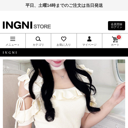
平日、土曜14時までのご注文は当日発送
会員登録
ログイン
INGNI（イン
0
グ）公式通
メニュー＋
カテゴリ
お気に入り
マイページ
カート
販｜INGNI
INGNI
STORE