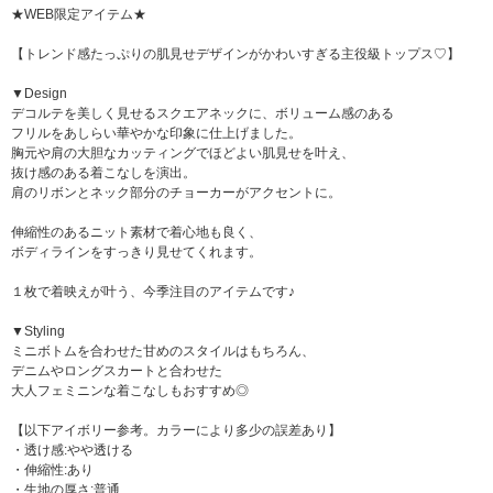
★WEB限定アイテム★
【トレンド感たっぷりの肌見せデザインがかわいすぎる主役級トップス♡】
▼Design
デコルテを美しく見せるスクエアネックに、ボリューム感のある
フリルをあしらい華やかな印象に仕上げました。
胸元や肩の大胆なカッティングでほどよい肌見せを叶え、
抜け感のある着こなしを演出。
肩のリボンとネック部分のチョーカーがアクセントに。
伸縮性のあるニット素材で着心地も良く、
ボディラインをすっきり見せてくれます。
１枚で着映えが叶う、今季注目のアイテムです♪
▼Styling
ミニボトムを合わせた甘めのスタイルはもちろん、
デニムやロングスカートと合わせた
大人フェミニンな着こなしもおすすめ◎
【以下アイボリー参考。カラーにより多少の誤差あり】
・透け感:やや透ける
・伸縮性:あり
・生地の厚さ:普通