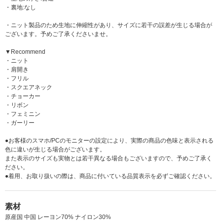
・裏地:なし
・ニット製品のため生地に伸縮性があり、サイズに若干の誤差が生じる場合が
ございます。予めご了承くださいませ。
▼Recommend
・ニット
・肩開き
・フリル
・スクエアネック
・チョーカー
・リボン
・フェミニン
・ガーリー
●お客様のスマホ/PCのモニターの設定により、実際の商品の色味と表示される
色に違いが生じる場合がございます。
また表示のサイズも実物とは若干異なる場合もございますので、予めご了承く
ださい。
●着用、お取り扱いの際は、商品に付いている品質表示を必ずご確認ください。
素材
原産国 中国 レーヨン70% ナイロン30%