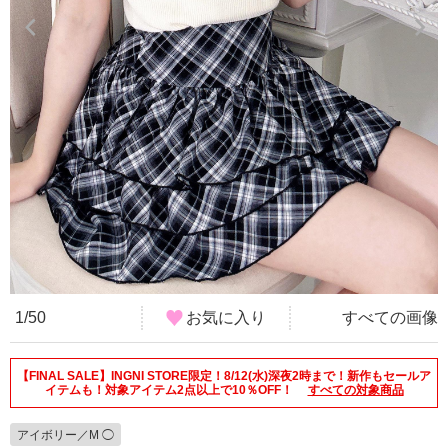
1/50
お気に入り
すべての画像
【FINAL SALE】INGNI STORE限定！8/12(水)深夜2時まで！新作もセールア
イテムも！対象アイテム2点以上で10％OFF！
すべての対象商品
アイボリー／M ◯