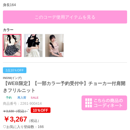
身長164
このコーデ使用アイテムを見る
カラー
2点10％OFF
INGNI(イング)
【WEB限定】【一部カラー予約受付中】チョーカー付肩開
きフリルニット
予約
再入荷
SALE
商品番号：
2261-900414
10％OFF
（税込）
￥3,630
￥3,267
（税込）
♡お気に入り登録数：166