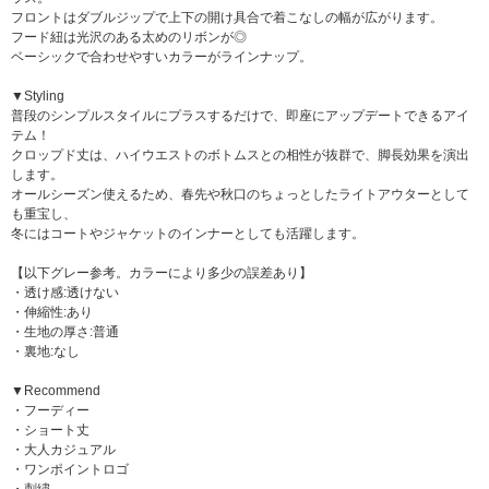
フロントはダブルジップで上下の開け具合で着こなしの幅が広がります。
フード紐は光沢のある太めのリボンが◎
ベーシックで合わせやすいカラーがラインナップ。
▼Styling
普段のシンプルスタイルにプラスするだけで、即座にアップデートできるアイ
テム！
クロップド丈は、ハイウエストのボトムスとの相性が抜群で、脚長効果を演出
します。
オールシーズン使えるため、春先や秋口のちょっとしたライトアウターとして
も重宝し、
冬にはコートやジャケットのインナーとしても活躍します。
【以下グレー参考。カラーにより多少の誤差あり】
・透け感:透けない
・伸縮性:あり
・生地の厚さ:普通
・裏地:なし
▼Recommend
・フーディー
・ショート丈
・大人カジュアル
・ワンポイントロゴ