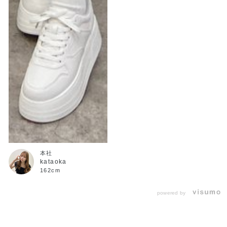
本社
kataoka
162cm
powered by