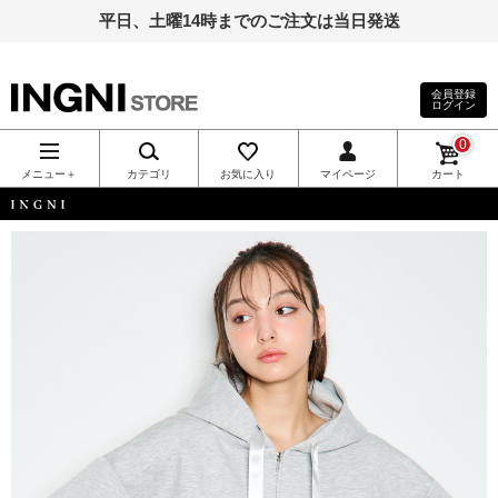
平日、土曜14時までのご注文は当日発送
会員登録
ログイン
INGNI（イン
0
グ）公式通
メニュー＋
カテゴリ
お気に入り
マイページ
カート
販｜INGNI
INGNI
STORE