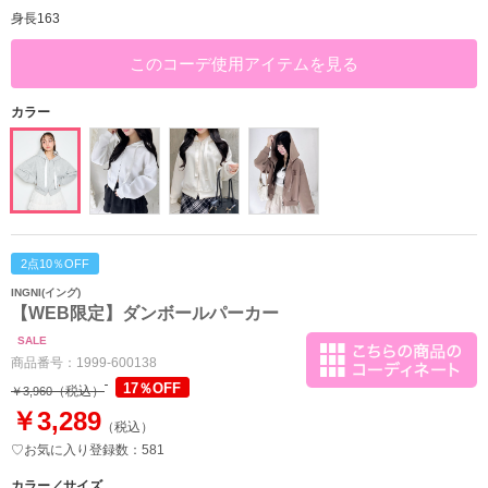
身長163
このコーデ使用アイテムを見る
カラー
2点10％OFF
INGNI(イング)
【WEB限定】ダンボールパーカー
SALE
商品番号：
1999-600138
17％OFF
（税込）
￥3,960
￥3,289
（税込）
♡お気に入り登録数：581
カラー／サイズ