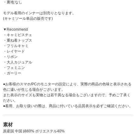
・裏地:なし
モデル着用のインナーは別売りとなります。
(キャミソール単品の販売です)
▼Recommend
・キャミビスチェ
・重ね着トップス
・フリルキャミ
・レイヤード
・リボン
・大人カジュアル
・フェミニン
・ガーリー
●お客様のスマホ/PCのモニターの設定により、実際の商品の色味と表示される
色に違いが生じる場合がございます。
また表示のサイズも実物とは若干異なる場合もございますので、予めご了承く
ださい。
●着用、お取り扱いの際は、商品に付いている品質表示を必ずご確認ください。
素材
原産国 中国 綿60% ポリエステル40%