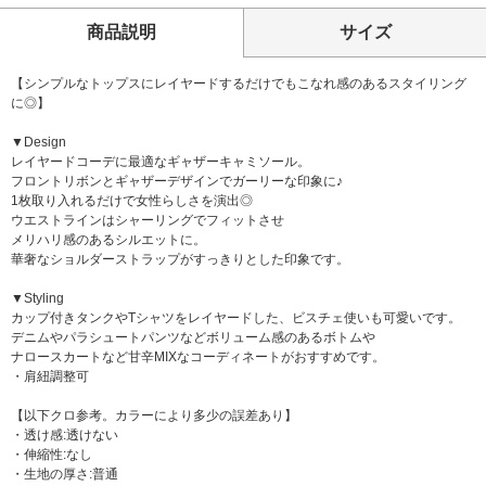
商品説明
サイズ
【シンプルなトップスにレイヤードするだけでもこなれ感のあるスタイリング
に◎】
▼Design
レイヤードコーデに最適なギャザーキャミソール。
フロントリボンとギャザーデザインでガーリーな印象に♪
1枚取り入れるだけで女性らしさを演出◎
ウエストラインはシャーリングでフィットさせ
メリハリ感のあるシルエットに。
華奢なショルダーストラップがすっきりとした印象です。
▼Styling
カップ付きタンクやTシャツをレイヤードした、ビスチェ使いも可愛いです。
デニムやパラシュートパンツなどボリューム感のあるボトムや
ナロースカートなど甘辛MIXなコーディネートがおすすめです。
・肩紐調整可
【以下クロ参考。カラーにより多少の誤差あり】
・透け感:透けない
・伸縮性:なし
・生地の厚さ:普通