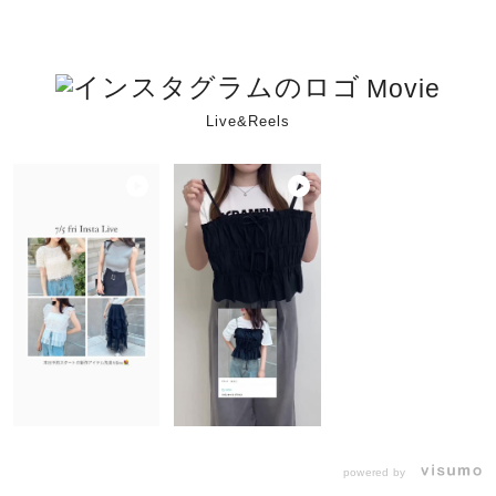
Movie
Live&Reels
powered by