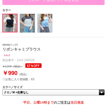
カラー
INGNI(イング)
リボンキャミブラウス
SALE
商品番号：
1241-200528
67％OFF
（税込）
￥2,970
￥990
（税込）
♡お気に入り登録数：63
カラー／サイズ
平日、土曜14時まで
のご注文は
当日発送