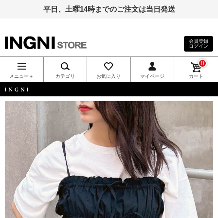
平日、土曜14時までのご注文は当日発送
会員登録
ログイン
INGNI（イン
0
グ）公式通
メニュー＋
カテゴリ
お気に入り
マイページ
カート
販｜INGNI
INGNI
STORE