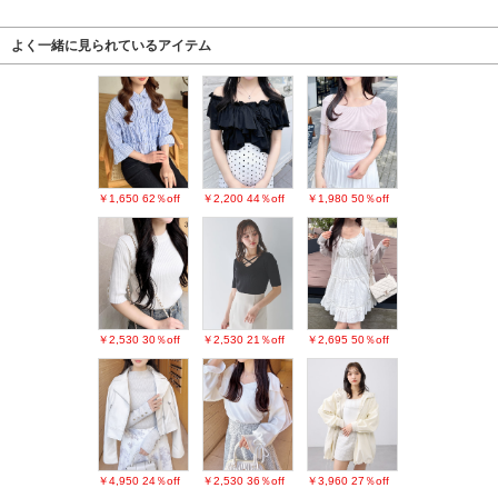
よく一緒に見られているアイテム
￥1,650
62％off
￥2,200
44％off
￥1,980
50％off
￥2,530
30％off
￥2,530
21％off
￥2,695
50％off
￥4,950
24％off
￥2,530
36％off
￥3,960
27％off