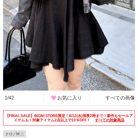
1/42
お気に入り
すべての画像
【FINAL SALE】INGNI STORE限定！8/12(水)深夜2時まで！新作もセールア
イテムも！対象アイテム2点以上で10％OFF！
すべての対象商品
クロ／M △