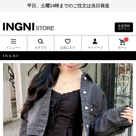
平日、土曜14時までのご注文は当日発送
会員登録
ログイン
INGNI（イン
0
グ）公式通
メニュー＋
カテゴリ
お気に入り
マイページ
カート
販｜INGNI
INGNI
STORE