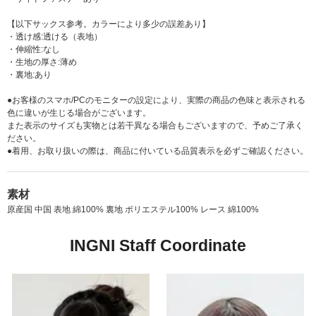
【以下サックス参考。カラーにより多少の誤差あり】
・透け感:透ける（表地）
・伸縮性:なし
・生地の厚さ:薄め
・裏地:あり
●お客様のスマホ/PCのモニターの設定により、実際の商品の色味と表示される
色に違いが生じる場合がございます。
また表示のサイズも実物とは若干異なる場合もございますので、予めご了承く
ださい。
●着用、お取り扱いの際は、商品に付いている品質表示を必ずご確認ください。
素材
原産国 中国 表地 綿100% 裏地 ポリエステル100% レース 綿100%
INGNI Staff Coordinate