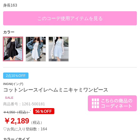
身長163
このコーデ使用アイテムを見る
カラー
2点10％OFF
INGNI(イング)
コットンレースイレヘムミニキャミワンピース
SALE
商品番号：
1261-500181
56％OFF
（税込）
￥4,950
￥2,189
（税込）
♡お気に入り登録数：164
カラー／サイズ