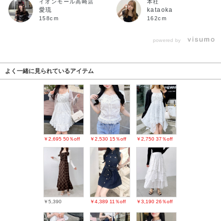
イオンモール高崎店
本社
愛琉
kataoka
158cm
162cm
powered by
よく一緒に見られているアイテム
￥2,695
50％off
￥2,530
15％off
￥2,750
37％off
￥5,390
￥4,389
11％off
￥3,190
26％off