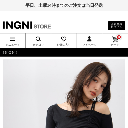
平日、土曜14時までのご注文は当日発送
会員登録
ログイン
INGNI（イン
0
グ）公式通
メニュー＋
カテゴリ
お気に入り
マイページ
カート
販｜INGNI
INGNI
STORE