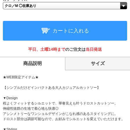
カートに入れる
平日、土曜14時まで
のご注文は
当日発送
商品説明
サイズ
★WEB限定アイテム★
【シンプルだけどインパクトある大人カジュアルカットソー】
▼Design
程よくフィットするシルエットで、華奢見えも叶うドロストカットソー。
伸縮性抜群の生地で着心地も快適◎
アシンメトリーなワンショルデザインがこなれ感のあるスタイリングに。
ドロスト部分は調節可能なので、お好みでシルエットを変えていただけます。
▼Styling