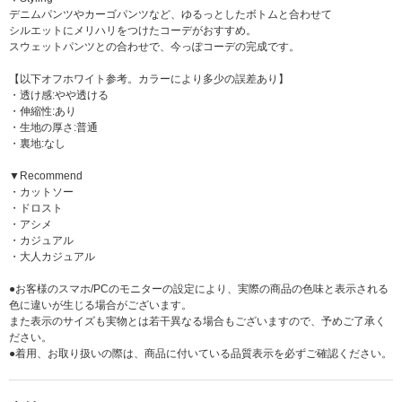
デニムパンツやカーゴパンツなど、ゆるっとしたボトムと合わせて
シルエットにメリハリをつけたコーデがおすすめ。
スウェットパンツとの合わせで、今っぽコーデの完成です。
【以下オフホワイト参考。カラーにより多少の誤差あり】
・透け感:やや透ける
・伸縮性:あり
・生地の厚さ:普通
・裏地:なし
▼Recommend
・カットソー
・ドロスト
・アシメ
・カジュアル
・大人カジュアル
●お客様のスマホ/PCのモニターの設定により、実際の商品の色味と表示される
色に違いが生じる場合がございます。
また表示のサイズも実物とは若干異なる場合もございますので、予めご了承く
ださい。
●着用、お取り扱いの際は、商品に付いている品質表示を必ずご確認ください。