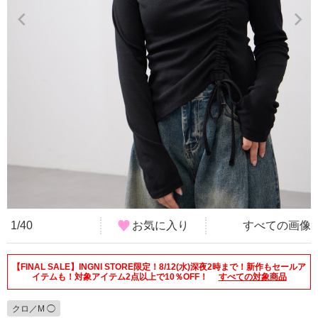
1/40
お気に入り
すべての画像
【FINAL SALE】INGNI STORE限定！8/12(水)深夜2時まで！新作もセールア
イテムも！対象アイテム2点以上で10％OFF！
すべての対象商品
クロ／M ◯