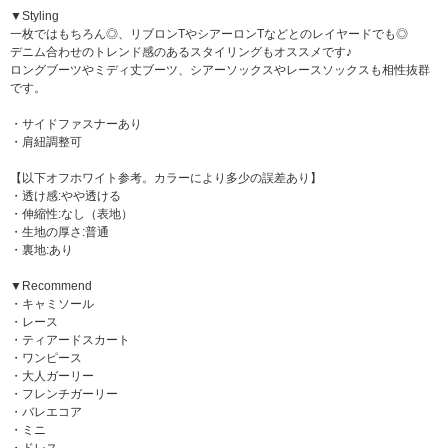
▼Styling
一枚ではもちろん◎、リブロンTやシアーロンTなどとのレイヤードでも◎
デニム合わせのトレンド感のあるスタイリングもオススメです♪
ロングブーツやミディ丈ブーツ、シアーソックスやレースソックスも相性抜群
です。
・サイドファスナーあり
・肩紐調整可
【以下オフホワイト参考。カラーにより多少の誤差あり】
・透け感:やや透ける
・伸縮性:なし（表地）
・生地の厚さ:普通
・裏地:あり
▼Recommend
・キャミソール
・レース
・ティアードスカート
・ワンピース
・大人ガーリー
・フレンチガーリー
・バレエコア
・ミニ