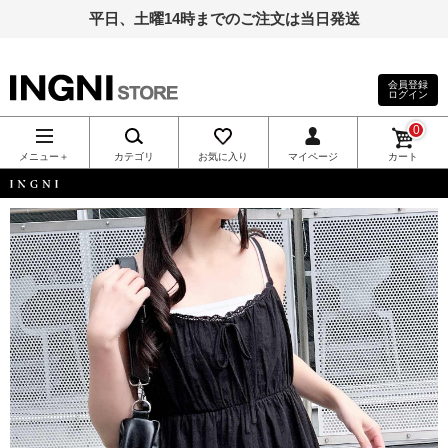
平日、土曜14時までのご注文は当日発送
会員登録
ログイン
INGNI（イン
0
グ）公式通
メニュー＋
カテゴリ
お気に入り
マイページ
カート
販｜INGNI
INGNI
STORE