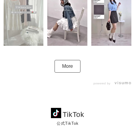
More
powered by
TikTok
公式TikTok