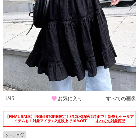
1/45
お気に入り
すべての画像
【FINAL SALE】INGNI STORE限定！8/12(水)深夜2時まで！新作もセールア
イテムも！対象アイテム2点以上で10％OFF！
すべての対象商品
クロ／M ◯