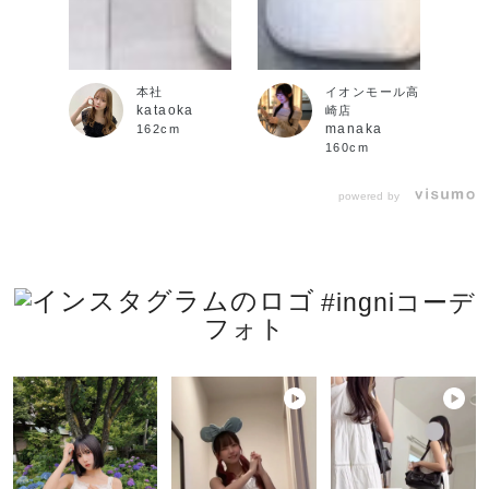
本社
イオンモール高
kataoka
崎店
manaka
162cm
160cm
powered by
#ingniコーデ
フォト