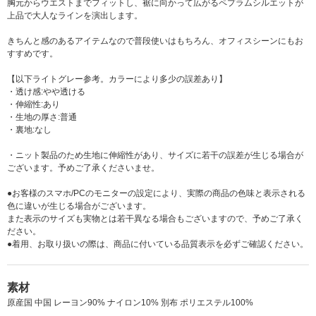
胸元からウエストまでフィットし、裾に向かって広がるペプラムシルエットが
上品で大人なラインを演出します。
きちんと感のあるアイテムなので普段使いはもちろん、オフィスシーンにもお
すすめです。
【以下ライトグレー参考。カラーにより多少の誤差あり】
・透け感:やや透ける
・伸縮性:あり
・生地の厚さ:普通
・裏地:なし
・ニット製品のため生地に伸縮性があり、サイズに若干の誤差が生じる場合が
ございます。予めご了承くださいませ。
●お客様のスマホ/PCのモニターの設定により、実際の商品の色味と表示される
色に違いが生じる場合がございます。
また表示のサイズも実物とは若干異なる場合もございますので、予めご了承く
ださい。
●着用、お取り扱いの際は、商品に付いている品質表示を必ずご確認ください。
素材
原産国 中国 レーヨン90% ナイロン10% 別布 ポリエステル100%