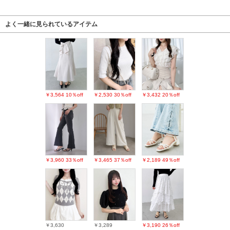
よく一緒に見られているアイテム
￥3,564
10％off
￥2,530
30％off
￥3,432
20％off
￥3,960
33％off
￥3,465
37％off
￥2,189
49％off
￥3,630
￥3,289
￥3,190
26％off