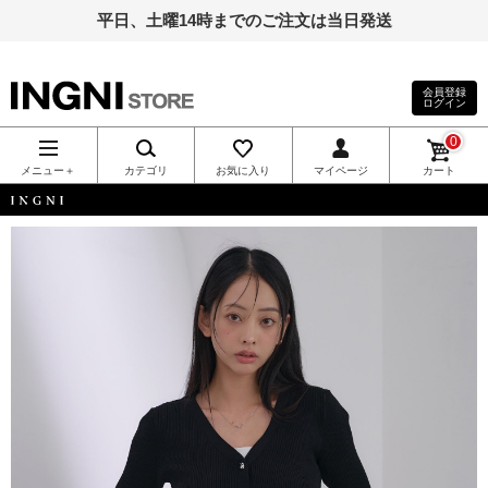
平日、土曜14時までのご注文は当日発送
会員登録
ログイン
INGNI（イン
0
グ）公式通
メニュー＋
カテゴリ
お気に入り
マイページ
カート
販｜INGNI
INGNI
STORE