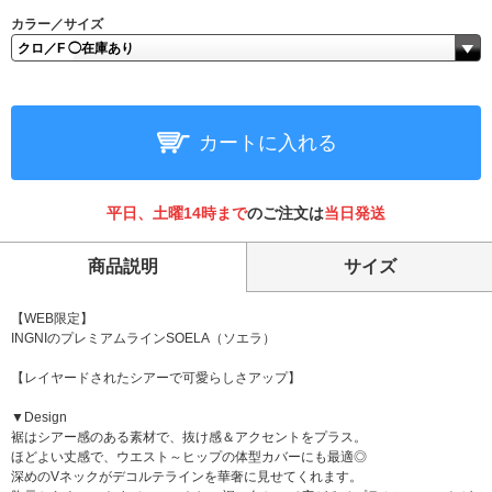
カラー／サイズ
カートに入れる
平日、土曜14時まで
のご注文は
当日発送
商品説明
サイズ
【WEB限定】
INGNIのプレミアムラインSOELA（ソエラ）
【レイヤードされたシアーで可愛らしさアップ】
▼Design
裾はシアー感のある素材で、抜け感＆アクセントをプラス。
ほどよい丈感で、ウエスト～ヒップの体型カバーにも最適◎
深めのVネックがデコルテラインを華奢に見せてくれます。