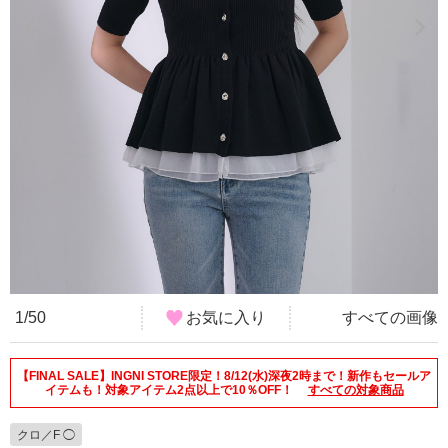
1/50
お気に入り
すべての画像
【FINAL SALE】INGNI STORE限定！8/12(水)深夜2時まで！新作もセールア
イテムも！対象アイテム2点以上で10％OFF！
すべての対象商品
クロ／F ◯