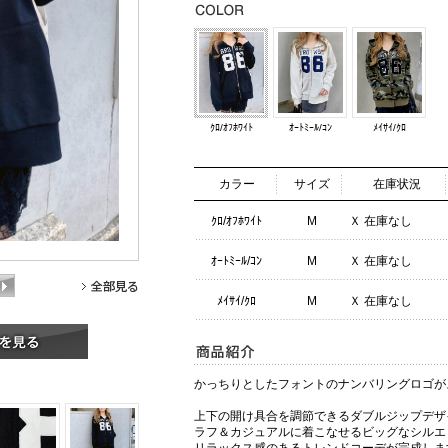
ｸﾛ/ｵﾌﾎﾜｲﾄ
ｵｰﾄﾐｰﾙ/ｺﾝ
ﾒｲｻｲ/ｸﾛ
カラー
サイズ
在庫状況
ｸﾛ/ｵﾌﾎﾜｲﾄ
M
Ｘ 在庫なし
ｵｰﾄﾐｰﾙ/ｺﾝ
M
Ｘ 在庫なし
ﾒｲｻｲ/ｸﾛ
M
Ｘ 在庫なし
かっちりとしたフォントのナンバリングロゴが
上下の開け具合を調節できるダブルジップデザ
ラフ＆カジュアルに着こなせるビッグなシルエ