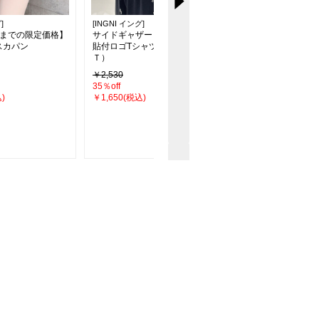
]
[INGNI イング]
[INGNI イング]
2時までの限定価格】
サイドギャザーリボンドット
【新色追加】シアーテ
スカパン
貼付ロゴTシャツ（ＯＵＴＬＥ
ドスカート
Ｔ）
￥2,530
￥4,290
35％off
26％off
)
￥1,650(税込)
￥3,190(税込)