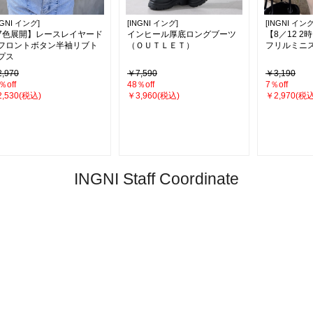
NGNI イング]
[INGNI イング]
[INGNI イング
7色展開】レースレイヤード
インヒール厚底ロングブーツ
【8／12 
フロントボタン半袖リブト
（ＯＵＴＬＥＴ）
フリルミニ
プス
,970
￥7,590
￥3,190
％off
48％off
7％off
,530(税込)
￥3,960(税込)
￥2,970(税込
INGNI Staff Coordinate