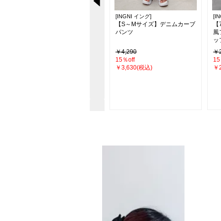
[INGNI イング]
[INGNI イング]
[I
ソ
【SOELA】【新色追加】バッ
【S～Mサイズ】デニムカーブ
【
クレースアップアシメスリッ
パンツ
風
トキャミワンピース
ッ
￥5,940
￥4,290
￥2
17％off
15％off
15
￥4,950(税込)
￥3,630(税込)
￥2