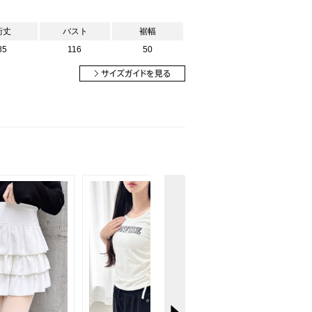
裄丈
バスト
裾幅
85
116
50