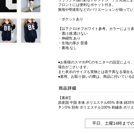
リラックス感のあるトレンドコーデが完成しま
フロントには便利なポケット付き。
無地や明迷彩などのバリエーションが揃ってい
・ポケットあり
【以下クロ/オフホワイト参考。カラーにより
・透け感:透けない
・伸縮性:あり
・生地の厚さ:普通
・裏地:なし
●お客様のスマホ/PCのモニターの設定により
場合がございます。
また表示のサイズも実物とは若干異なる場合も
●着用、お取り扱いの際は、商品に付いている
【素材】
原産国 中国 本体 ポリエステル65% 本体 綿35% ﾘ
タン5% 別布 ポリエステル100% 刺繍糸 ポリエ
平日、土曜14時まで