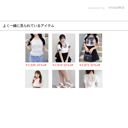
powered by
よく一緒に見られているアイテム
￥2,530
15％off
￥2,673
10％off
￥2,871
10％off
￥2,530
21％off
￥4,290
￥2,189
49％off