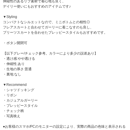
伸縮性のあるリブ素材で着心地も良く、
デイリー使いにもおすすめのアイテムです♪
▼Styling
コンパクトなシルエットなので、ミニボトムとの相性◎
フレアスカートと合わせてガーリーに着こなすのも良し、
プリーツスカートを合わせたプレッピースタイルもおすすめです。
・ボタン開閉可
【以下グレー/チェック参考。カラーにより多少の誤差あり】
・透け感:やや透ける
・伸縮性:あり
・生地の厚さ:普通
・裏地:なし
▼Recommend
・シャツドッキング
・リボン
・カジュアルガーリー
・プレッピースタイル
・チェック柄
・写真映え
●お客様のスマホ/PCのモニターの設定により、実際の商品の色味と表示される