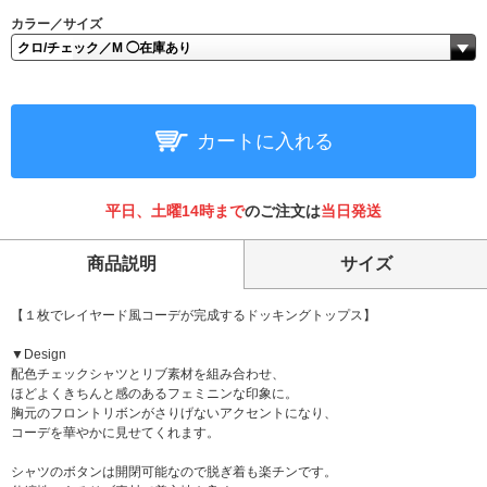
カラー／サイズ
カートに入れる
平日、土曜14時まで
のご注文は
当日発送
商品説明
サイズ
【１枚でレイヤード風コーデが完成するドッキングトップス】
▼Design
配色チェックシャツとリブ素材を組み合わせ、
ほどよくきちんと感のあるフェミニンな印象に。
胸元のフロントリボンがさりげないアクセントになり、
コーデを華やかに見せてくれます。
シャツのボタンは開閉可能なので脱ぎ着も楽チンです。