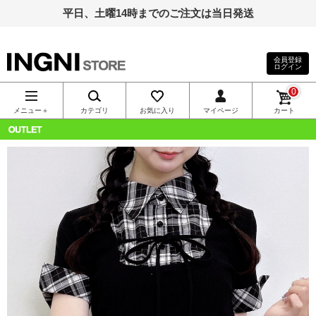
平日、土曜14時までのご注文は当日発送
会員登録
ログイン
INGNI（イン
0
グ）公式通
メニュー＋
カテゴリ
お気に入り
マイページ
カート
販｜INGNI
OUTLET
STORE