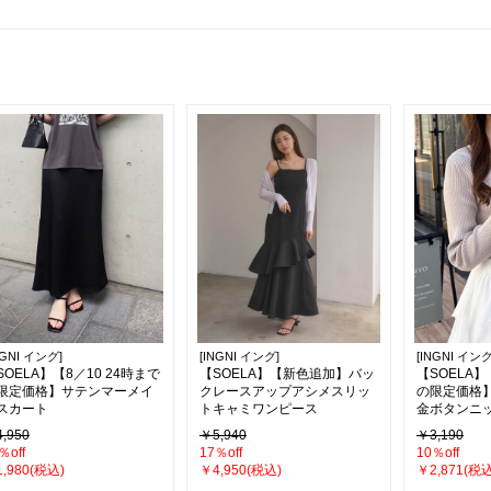
NGNI イング]
[INGNI イング]
[INGNI イング
SOELA】【8／10 24時まで
【SOELA】【新色追加】バッ
【SOELA】
限定価格】サテンマーメイ
クレースアップアシメスリッ
の限定価格
スカート
トキャミワンピース
金ボタンニ
,950
￥5,940
￥3,190
％off
17％off
10％off
,980(税込)
￥4,950(税込)
￥2,871(税込