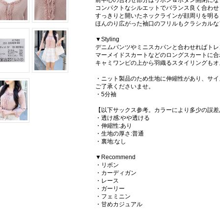
前中心の合わせ部分はリボン＆ボタン開閉にな
コンパクトなシルエットでバランス良く合わせ
すっきりと開いたネックラインが顔周りを明る
ほんのり広がった袖口のフリルもクラシカルな
▼Styling
デニムパンツやミニスカパンと合わせればトレ
マーメイドスカートなどのロングスカートに合
キャミワンピの上から羽織るスタイリングもオ
・ニット製品のため生地に伸縮性があり、サイ
ご了承くださいませ。
・5分袖
【以下サックス参考。カラーにより多少の誤差
・透け感:やや透ける
・伸縮性:あり
・生地の厚さ:普通
・裏地:なし
▼Recommend
・リボン
・カーディガン
・レース
・ガーリー
・フェミニン
・甘めカジュアル