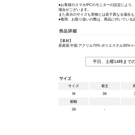
●お客様のスマホ/PCのモニターの設定により
場合がございます。
また表示のサイズも実物とは若干異なる場合も
●着用、お取り扱いの際は、商品に付いている
【素材】
原産国 中国 アクリル70% ポリエステル30% ﾚｰ
平日、土曜14時まで
サイズ
着丈
M
38
裾幅
38
-