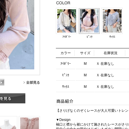
ｱｲﾎﾞﾘｰ
ﾋﾟﾝｸ
ｻｯｸｽ
カラー
サイズ
在庫状況
ｱｲﾎﾞﾘｰ
M
Ｘ 在庫なし
ﾋﾟﾝｸ
M
Ｘ 在庫なし
ｻｯｸｽ
M
Ｘ 在庫なし
【さりげなくのぞくレースが大人可愛いトレン
▼Design
袖口と襟から裾にかけて施されたレースがさり