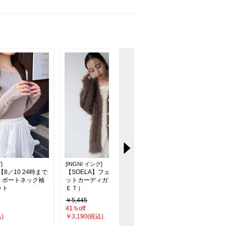
]
[INGNI イング]
[INGNI イング]
【8／10 24時まで
【SOELA】フェザーロングニ
【WEB限定】ダンボ
】ボートネック袖
ットカーディガン（ＯＵＴＬ
カー
ット
ＥＴ）
￥5,445
￥3,960
41％off
17％off
)
￥3,190(税込)
￥3,289(税込)