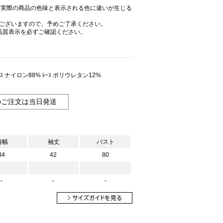
、実際の商品の色味と表示される色に違いが生じる
ございますので、予めご了承ください。
品質表示を必ずご確認ください。
ｽ ナイロン88% ﾚｰｽ ポリウレタン12%
のご注文は当日発送
肩幅
袖丈
バスト
34
42
80
-
-
-