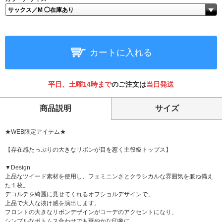
カートに入れる
平日、土曜14時まで
のご注文は
当日発送
商品説明
サイズ
★WEB限定アイテム★
【存在感たっぷりの大きなリボンが目を惹く主役級トップス】
▼Design
上品なツイード素材を使用し、フェミニンさとクラシカルな雰囲気を兼ね備え
た１枚。
デコルテを綺麗に見せてくれるオフショルデザインで、
上品で大人な抜け感を演出します。
フロントの大きなリボンデザインがコーデのアクセントになり、
シンプルなボトムス合わせでも華やかな印象に。