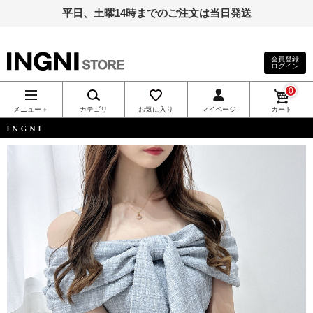
平日、土曜14時までのご注文は当日発送
会員登録
ログイン
INGNI（イン
0
グ）公式通
メニュー＋
カテゴリ
お気に入り
マイページ
カート
販｜INGNI
INGNI
STORE