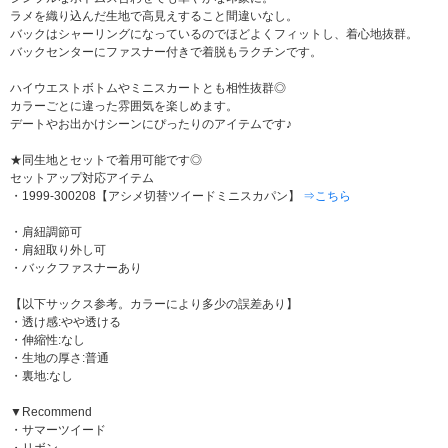
ラメを織り込んだ生地で高見えすること間違いなし。
バックはシャーリングになっているのでほどよくフィットし、着心地抜群。
バックセンターにファスナー付きで着脱もラクチンです。
ハイウエストボトムやミニスカートとも相性抜群◎
カラーごとに違った雰囲気を楽しめます。
デートやお出かけシーンにぴったりのアイテムです♪
★同生地とセットで着用可能です◎
セットアップ対応アイテム
・1999-300208【アシメ切替ツイードミニスカパン】
⇒こちら
・肩紐調節可
・肩紐取り外し可
・バックファスナーあり
【以下サックス参考。カラーにより多少の誤差あり】
・透け感:やや透ける
・伸縮性:なし
・生地の厚さ:普通
・裏地:なし
▼Recommend
・サマーツイード