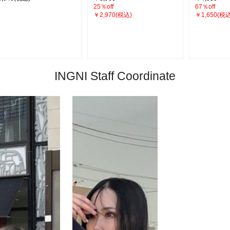
25％off
67％off
￥2,970(税込)
￥1,650(税込
INGNI Staff Coordinate