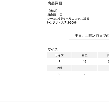
【素材】
原産国 中国
レーヨン65% ポリエステル35%
ﾚｰｽ ポリエステル100%
平日、土曜14時まで
サイズ
着丈
F
45
裾幅
36
-