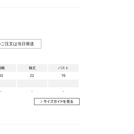
のご注文は当日発送
肩幅
袖丈
バスト
33
22
76
-
-
-