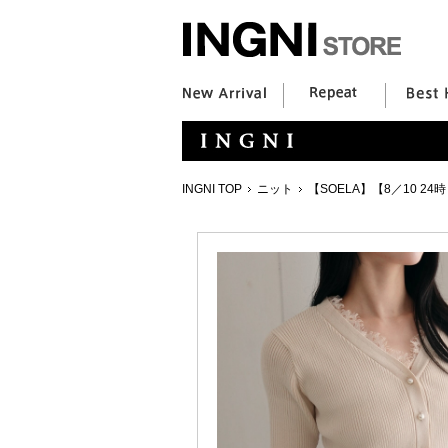
INGNI TOP
ニット
【SOELA】【8／10 