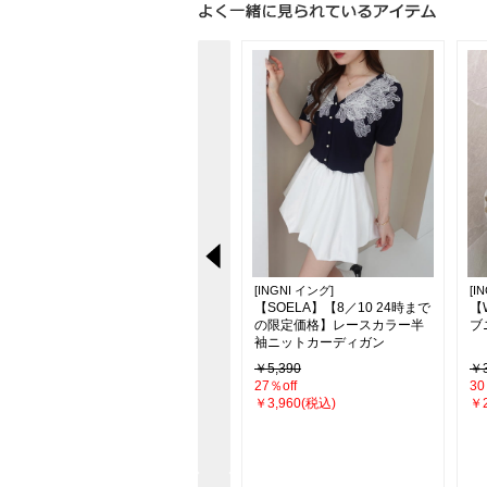
[INGNI イング]
[INGNI イング]
[I
限
【新色追加】シアーティアー
【SOELA】【8／10 24時まで
【
ドスカート
の限定価格】レースカラー半
ブ
袖ニットカーディガン
￥4,290
￥5,390
￥3
26％off
27％off
30
￥3,190(税込)
￥3,960(税込)
￥2