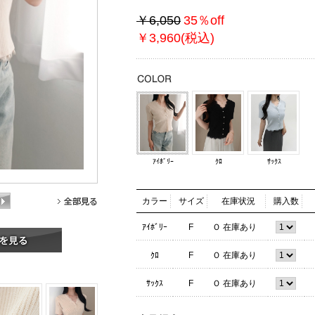
￥6,050
35％off
￥3,960(税込)
ｱｲﾎﾞﾘｰ
ｸﾛ
ｻｯｸｽ
カラー
サイズ
在庫状況
購入数
ｱｲﾎﾞﾘｰ
F
Ｏ 在庫あり
ｸﾛ
F
Ｏ 在庫あり
ｻｯｸｽ
F
Ｏ 在庫あり