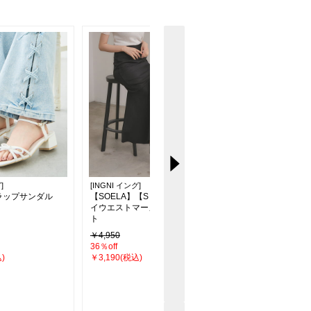
]
[INGNI イング]
[INGNI イング]
ラップサンダル
【SOELA】【S～Mサイズ】ハ
【S～Mサイズ 】グ
イウエストマーメイドスカー
メデニムワイドパンツ
ト
￥4,950
￥4,950
36％off
20％off
)
￥3,190(税込)
￥3,960(税込)