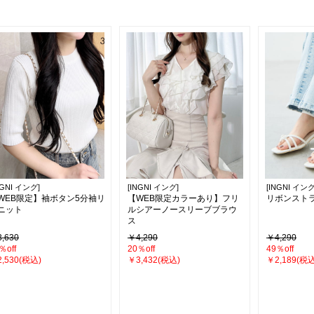
NGNI イング]
[INGNI イング]
[INGNI イング
WEB限定】袖ボタン5分袖リ
【WEB限定カラーあり】フリ
リボンスト
ニット
ルシアーノースリーブブラウ
ス
,630
￥4,290
￥4,290
％off
20％off
49％off
,530(税込)
￥3,432(税込)
￥2,189(税込