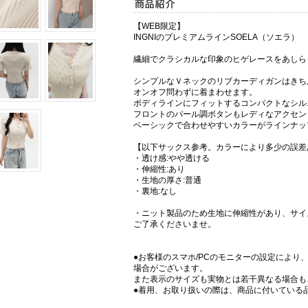
【WEB限定】
INGNIのプレミアムラインSOELA（ソエラ）
繊細でクラシカルな印象のヒゲレースをあしら
シンプルなＶネックのリブカーディガンはきち
オンオフ問わずに着まわせます。
ボディラインにフィットするコンパクトなシル
フロントのパール調ボタンもレディなアクセン
ベーシックで合わせやすいカラーがラインナッ
【以下サックス参考。カラーにより多少の誤差
・透け感:やや透ける
・伸縮性:あり
・生地の厚さ:普通
・裏地:なし
・ニット製品のため生地に伸縮性があり、サイ
ご了承くださいませ。
●お客様のスマホ/PCのモニターの設定により
場合がございます。
また表示のサイズも実物とは若干異なる場合も
●着用、お取り扱いの際は、商品に付いている