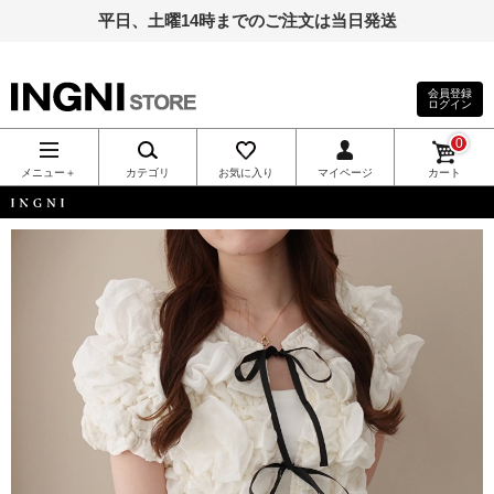
平日、土曜14時までのご注文は当日発送
会員登録
ログイン
INGNI（イン
0
グ）公式通
メニュー＋
カテゴリ
お気に入り
マイページ
カート
販｜INGNI
INGNI
STORE