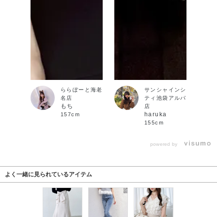
ららぽーと海老
サンシャインシ
名店
ティ池袋アルパ
もち
店
haruka
157cm
155cm
powered by
よく一緒に見られているアイテム