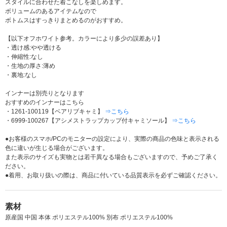
スタイルに合わせた着こなしを楽しめます。
ボリュームのあるアイテムなので
ボトムスはすっきりまとめるのがおすすめ。
【以下オフホワイト参考。カラーにより多少の誤差あり】
・透け感:やや透ける
・伸縮性:なし
・生地の厚さ:薄め
・裏地:なし
インナーは別売りとなります
おすすめのインナーはこちら
・1261-100119【ベアリブキャミ】
⇒こちら
・6999-100267【アシメストラップカップ付キャミソール】
⇒こちら
●お客様のスマホ/PCのモニターの設定により、実際の商品の色味と表示される
色に違いが生じる場合がございます。
また表示のサイズも実物とは若干異なる場合もございますので、予めご了承く
ださい。
●着用、お取り扱いの際は、商品に付いている品質表示を必ずご確認ください。
素材
原産国 中国 本体 ポリエステル100% 別布 ポリエステル100%