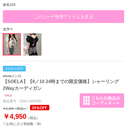
身長165
このコーデ使用アイテムを見る
カラー
2点10％OFF
INGNI(イング)
【SOELA】【8／10 24時までの限定価格】シャーリング
2Wayカーディガン
SALE
商品番号：
6261-600398
24％OFF
（税込）
￥6,490
￥4,950
（税込）
♡お気に入り登録数：90