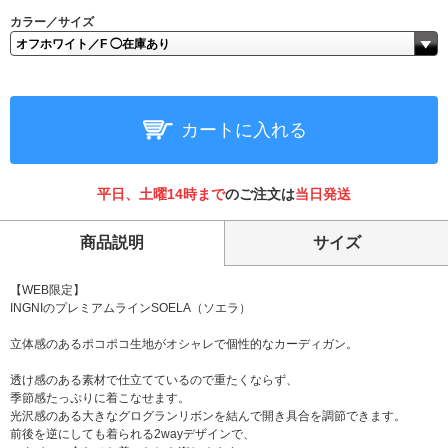
カラー／サイズ
カートに入れる
平日、土曜14時まで
のご注文は
当日発送
商品説明
サイズ
【WEB限定】
INGNIのプレミアムラインSOELA（ソエラ）
立体感のあるポコポコ生地がオシャレで個性的なカーディガン。
透け感のある素材で仕立てているので重たくならず、
季節感たっぷりに着こなせます。
光沢感のある大きなグログランリボンを結んで開き具合を調節できます。
前後を逆にしても着られる2wayデザインで、