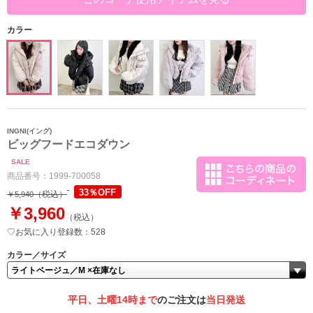
カラー
INGNI(イング)
ビッグフードエコダウン
SALE
商品番号：
1999-700058
33％OFF
（税込）
￥5,940
￥3,960
（税込）
♡お気に入り登録数：528
カラー／サイズ
平日、土曜14時まで
のご注文は
当日発送