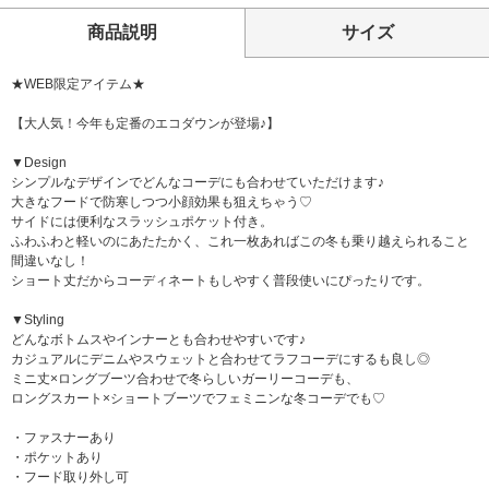
商品説明
サイズ
★WEB限定アイテム★
【大人気！今年も定番のエコダウンが登場♪】
▼Design
シンプルなデザインでどんなコーデにも合わせていただけます♪
大きなフードで防寒しつつ小顔効果も狙えちゃう♡
サイドには便利なスラッシュポケット付き。
ふわふわと軽いのにあたたかく、これ一枚あればこの冬も乗り越えられること
間違いなし！
ショート丈だからコーディネートもしやすく普段使いにぴったりです。
▼Styling
どんなボトムスやインナーとも合わせやすいです♪
カジュアルにデニムやスウェットと合わせてラフコーデにするも良し◎
ミニ丈×ロングブーツ合わせで冬らしいガーリーコーデも、
ロングスカート×ショートブーツでフェミニンな冬コーデでも♡
・ファスナーあり
・ポケットあり
・フード取り外し可