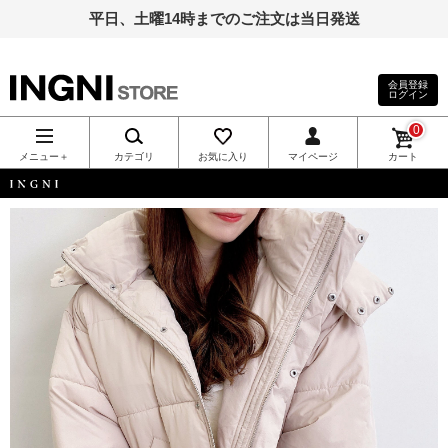
平日、土曜14時までのご注文は当日発送
会員登録
ログイン
INGNI（イン
0
グ）公式通
メニュー＋
カテゴリ
お気に入り
マイページ
カート
販｜INGNI
INGNI
STORE