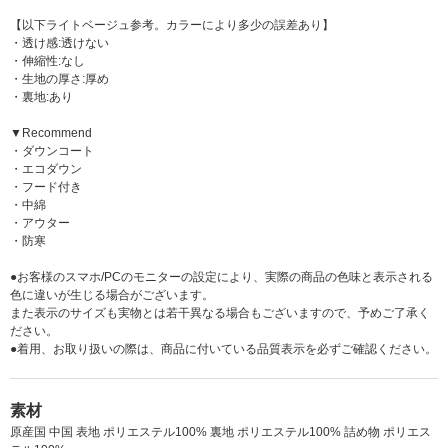
【以下ライトベージュ参考。カラーにより多少の誤差あり】
・透け感:透けない
・伸縮性:なし
・生地の厚さ:厚め
・裏地:あり
▼Recommend
・ダウンコート
・エコダウン
・フード付き
・中綿
・アウター
・防寒
●お客様のスマホ/PCのモニターの設定により、実際の商品の色味と表示される
色に違いが生じる場合がございます。
また表示のサイズも実物とは若干異なる場合もございますので、予めご了承く
ださい。
●着用、お取り扱いの際は、商品に付いている品質表示を必ずご確認ください。
素材
原産国 中国 表地 ポリエステル100% 裏地 ポリエステル100% 詰め物 ポリエス