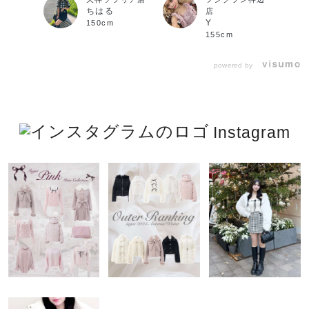
ちはる
店
Y
150cm
155cm
powered by
Instagram