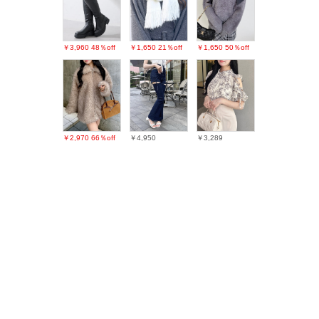
￥3,960
48％off
￥1,650
21％off
￥1,650
50％off
￥2,970
66％off
￥4,950
￥3,289
PAGE TOP