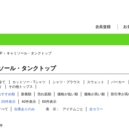
OP
キャミソール・タンクトップ
ソール・タンクトップ
全て
カットソー・Tシャツ
シャツ・ブラウス
スウェット
パーカー
り
その他トップス
おすすめ順
新着順
売れ筋順
価格が低い順
価格が高い順
割引率が高
20件表示
40件表示
60件表示
すべて
在庫ありのみ
表 示：
アイテムごと
全カラー
件