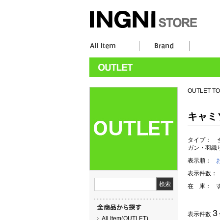
OUTLET T
キャミ
タイプ：
ガン・羽織
表示順：
表示件数：
在 庫：
3
表示件数
All Item(OUTLET)