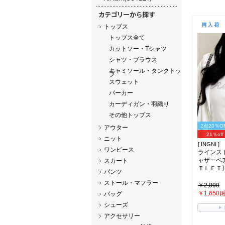
トップス
トップス全て
カットソー・Tシャツ
シャツ・ブラウス
キャミソール・タンクトッ
プ
スウェット
パーカー
カーディガン・羽織り
その他トップス
2点20％O
アウター
21％off
ニット
[ INGNI ]
ワンピース
ラインス
ャザーベ
スカート
ＴＬＥＴ）(
パンツ
ストール・マフラー
￥2,090
￥1,650(
バッグ
シューズ
アクセサリー