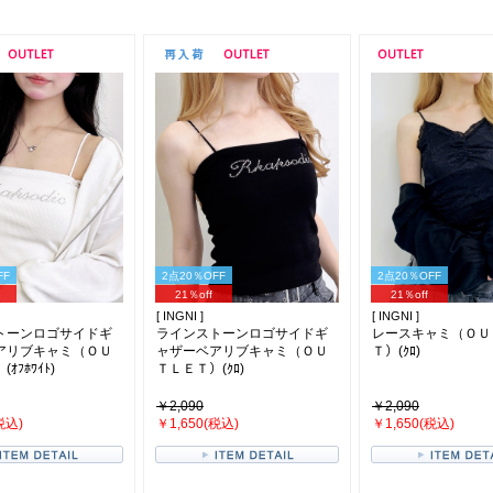
FF
2点20％OFF
2点20％OFF
21％off
21％off
[ INGNI ]
[ INGNI ]
トーンロゴサイドギ
ラインストーンロゴサイドギ
レースキャミ（ＯＵ
アリブキャミ（ＯＵ
ャザーベアリブキャミ（ＯＵ
Ｔ）(ｸﾛ)
ｵﾌﾎﾜｲﾄ)
ＴＬＥＴ）(ｸﾛ)
￥2,090
￥2,090
税込)
￥1,650(税込)
￥1,650(税込)