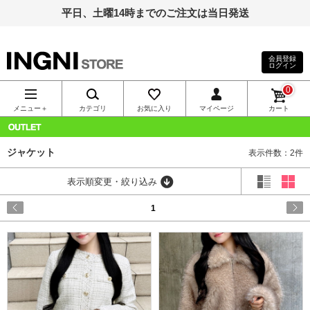
平日、土曜14時までのご注文は当日発送
会員登録
ログイン
INGNI（イン
0
グ）公式通
メニュー＋
カテゴリ
お気に入り
マイページ
カート
販｜INGNI
OUTLET
ジャケット
表示件数：2件
STORE
表示順変更・絞り込み
1