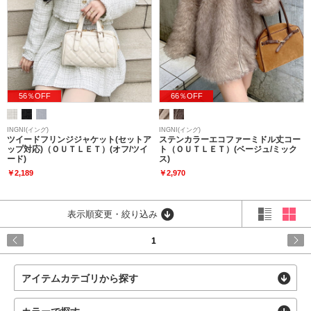
56％OFF
66％OFF
INGNI(イング)
INGNI(イング)
ツイードフリンジジャケット(セットア
ステンカラーエコファーミドル丈コー
ップ対応)（ＯＵＴＬＥＴ）(オフ/ツイ
ト（ＯＵＴＬＥＴ）(ベージュ/ミック
ード)
ス)
￥2,189
￥2,970
表示順変更・絞り込み
1
アイテムカテゴリから探す