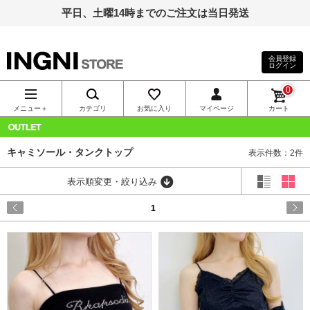
平日、土曜14時までのご注文は当日発送
会員登録
ログイン
INGNI（イン
0
グ）公式通
メニュー＋
カテゴリ
お気に入り
マイページ
カート
販｜INGNI
OUTLET
キャミソール・タンクトップ
表示件数：2件
STORE
表示順変更・絞り込み
1