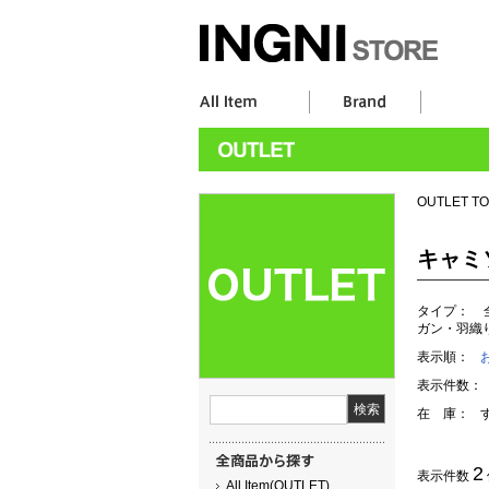
OUTLET T
キャミ
タイプ：
ガン・羽織
表示順：
表示件数：
在 庫：
2
表示件数
All Item(OUTLET)