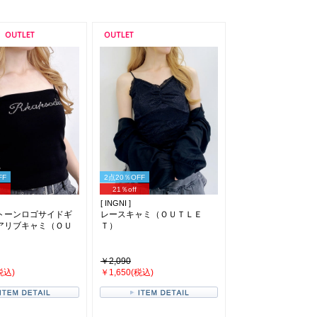
FF
2点20％OFF
21％off
[ INGNI ]
トーンロゴサイドギ
レースキャミ（ＯＵＴＬＥ
アリブキャミ（ＯＵ
Ｔ）
）
￥2,090
税込)
￥1,650(税込)