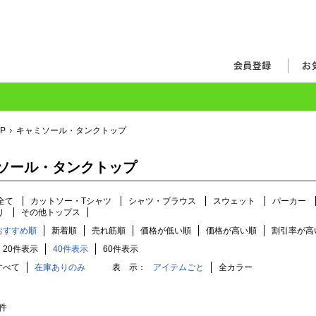
OP
キャミソール・タンクトップ
ソール・タンクトップ
全て
カットソー・Tシャツ
シャツ・ブラウス
スウェット
パーカー
り
その他トップス
おすすめ順
新着順
売れ筋順
価格が低い順
価格が高い順
割引率が高
20件表示
40件表示
60件表示
すべて
在庫ありのみ
表 示：
アイテムごと
全カラー
件