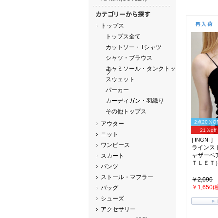
トップス
トップス全て
カットソー・Tシャツ
シャツ・ブラウス
キャミソール・タンクトッ
プ
スウェット
パーカー
カーディガン・羽織り
その他トップス
2点20％O
アウター
21％off
ニット
[ INGNI ]
ワンピース
ラインス
ャザーベ
スカート
ＴＬＥＴ
パンツ
ストール・マフラー
￥2,090
￥1,650(
バッグ
シューズ
アクセサリー