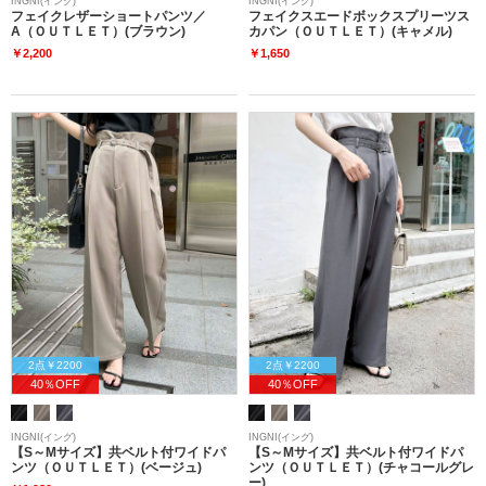
INGNI(イング)
INGNI(イング)
フェイクレザーショートパンツ／
フェイクスエードボックスプリーツス
A（ＯＵＴＬＥＴ）(ブラウン)
カパン（ＯＵＴＬＥＴ）(キャメル)
￥2,200
￥1,650
2点￥2200
2点￥2200
40％OFF
40％OFF
INGNI(イング)
INGNI(イング)
【S～Mサイズ】共ベルト付ワイドパ
【S～Mサイズ】共ベルト付ワイドパ
ンツ（ＯＵＴＬＥＴ）(ベージュ)
ンツ（ＯＵＴＬＥＴ）(チャコールグレ
ー)