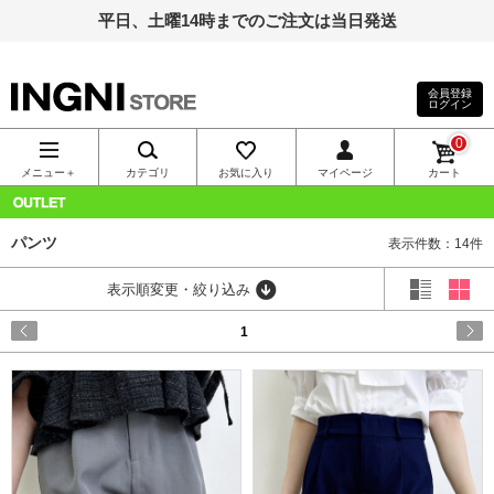
平日、土曜14時までのご注文は当日発送
会員登録
ログイン
INGNI（イン
0
グ）公式通
メニュー＋
カテゴリ
お気に入り
マイページ
カート
販｜INGNI
OUTLET
パンツ
表示件数：14件
STORE
表示順変更・絞り込み
1