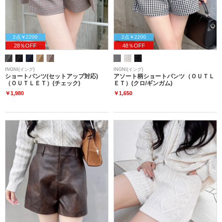
2点￥2200
2点￥2200
28％OFF
48％OFF
INGNI(イング)
INGNI(イング)
ショートパンツ(セットアップ対応)
アソート柄ショートパンツ（ＯＵＴＬ
（ＯＵＴＬＥＴ）(チェック)
ＥＴ）(クロ/ギンガム)
￥1,980
￥1,650