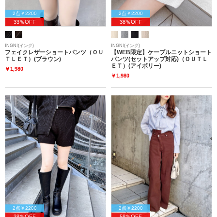
2点￥2200
2点￥2200
33％OFF
38％OFF
INGNI(イング)
INGNI(イング)
フェイクレザーショートパンツ（ＯＵ
【WEB限定】ケーブルニットショート
ＴＬＥＴ）(ブラウン)
パンツ(セットアップ対応)（ＯＵＴＬ
ＥＴ）(アイボリー)
￥1,980
￥1,980
2点￥2200
2点￥2200
38％OFF
58％OFF