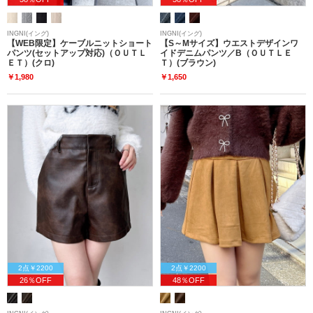
INGNI(イング)
INGNI(イング)
【WEB限定】ケーブルニットショート
【S～Mサイズ】ウエストデザインワ
パンツ(セットアップ対応)（ＯＵＴＬ
イドデニムパンツ／B（ＯＵＴＬＥ
ＥＴ）(クロ)
Ｔ）(ブラウン)
￥1,980
￥1,650
2点￥2200
2点￥2200
26％OFF
48％OFF