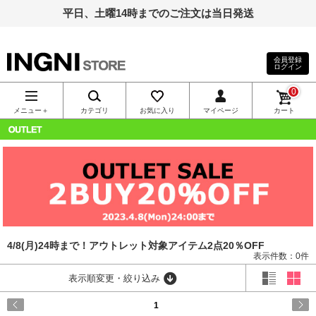
平日、土曜14時までのご注文は当日発送
会員登録
ログイン
INGNI（イン
0
グ）公式通
メニュー＋
カテゴリ
お気に入り
マイページ
カート
販｜INGNI
OUTLET
STORE
4/8(月)24時まで！アウトレット対象アイテム2点20％OFF
表示件数：0件
表示順変更・絞り込み
1