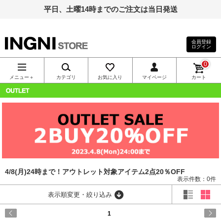
平日、土曜14時までのご注文は当日発送
会員登録
ログイン
INGNI（イン
0
グ）公式通
メニュー＋
カテゴリ
お気に入り
マイページ
カート
販｜INGNI
OUTLET
STORE
4/8(月)24時まで！アウトレット対象アイテム2点20％OFF
表示件数：0件
表示順変更・絞り込み
1