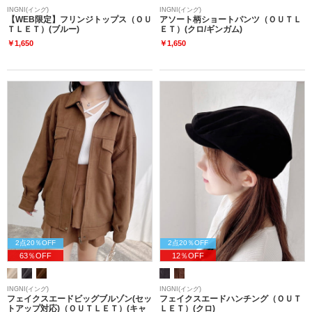
INGNI(イング)
INGNI(イング)
【WEB限定】フリンジトップス（ＯＵ
アソート柄ショートパンツ（ＯＵＴＬ
ＴＬＥＴ）(ブルー)
ＥＴ）(クロ/ギンガム)
￥1,650
￥1,650
2点20％OFF
2点20％OFF
63％OFF
12％OFF
INGNI(イング)
INGNI(イング)
フェイクスエードビッグブルゾン(セッ
フェイクスエードハンチング（ＯＵＴ
トアップ対応)（ＯＵＴＬＥＴ）(キャ
ＬＥＴ）(クロ)