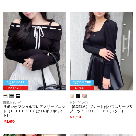
2点20％OFF
2点20％OFF
58％OFF
62％OFF
INGNI(イング)
INGNI(イング)
リボンオフショルフレアスリーブニッ
【SOELA】プレート付パフスリーブリ
ト（ＯＵＴＬＥＴ）(クロ/オフホワイ
ブニット（ＯＵＴＬＥＴ）(クロ)
ト)
￥1,650
￥1,650