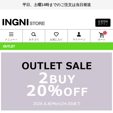
平日、土曜14時までのご注文は当日発送
会員登録
ログイン
INGNI（イン
0
グ）公式通
メニュー＋
カテゴリ
お気に入り
マイページ
カート
販｜INGNI
OUTLET
STORE