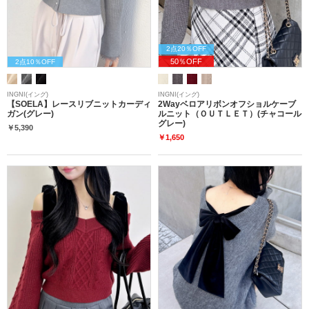
2点20％OFF
50％OFF
2点10％OFF
INGNI(イング)
INGNI(イング)
【SOELA】レースリブニットカーディ
2Wayベロアリボンオフショルケーブ
ガン(グレー)
ルニット（ＯＵＴＬＥＴ）(チャコール
グレー)
￥5,390
￥1,650