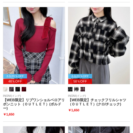
2点20％OFF
2点20％OFF
48％OFF
58％OFF
INGNI(イング)
INGNI(イング)
【WEB限定】リブワンショルベロアリ
【WEB限定】チェックフリルシャツ
ボンニット（ＯＵＴＬＥＴ）(ボルド
（ＯＵＴＬＥＴ）(クロ/チェック)
ー)
￥1,650
￥1,650