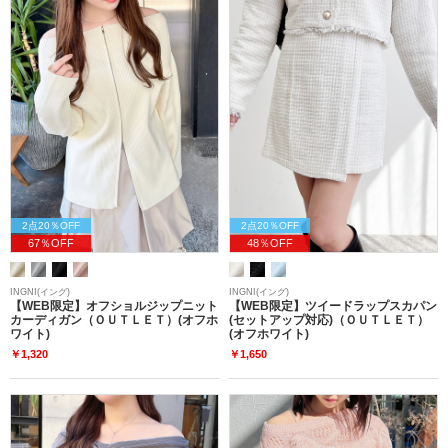
2点20％OFF
2点20％OFF
67％OFF
48％OFF
INGNI(イング)
INGNI(イング)
【WEB限定】オフショルジップニット
【WEB限定】ツイードラップスカパン
カーディガン（ＯＵＴＬＥＴ）(オフホ
(セットアップ対応)（ＯＵＴＬＥＴ）
ワイト)
(オフホワイト)
￥1,320
￥1,650