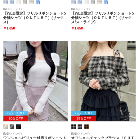
INGNI(イング)
INGNI(イング)
【WEB限定】フリルリボンショート5
【WEB限定】フリルリボンショート5
分袖シャツ（ＯＵＴＬＥＴ）(サック
分袖シャツ（ＯＵＴＬＥＴ）(サック
ス)
ス/ストライプ)
￥1,650
￥1,650
2点20％OFF
2点20％OFF
50％OFF
55％OFF
INGNI(イング)
INGNI(イング)
ワンショルビジュー付肩リボンニット
オフショルチェックブラウス（ＯＵＴ