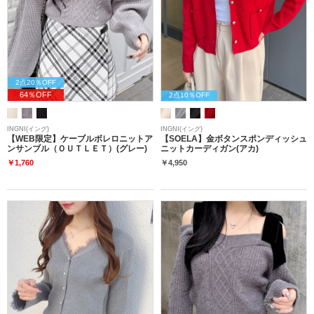
2点20％OFF
64％OFF
2点10％OFF
INGNI(イング)
INGNI(イング)
【WEB限定】ケーブルボレロニットア
【SOELA】金ボタンスポンディッシュ
ンサンブル（ＯＵＴＬＥＴ）(グレー)
ニットカーディガン(アカ)
￥1,760
￥4,950