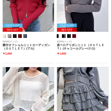
2点20％OFF
2点20％OFF
50％OFF
48％OFF
INGNI(イング)
INGNI(イング)
襟付オフショルニットカーディガン
肩ベロアリボンニット（ＯＵＴＬＥ
（ＯＵＴＬＥＴ）(アカ)
Ｔ）(チャコールグレー/クロ)
￥1,650
￥1,650