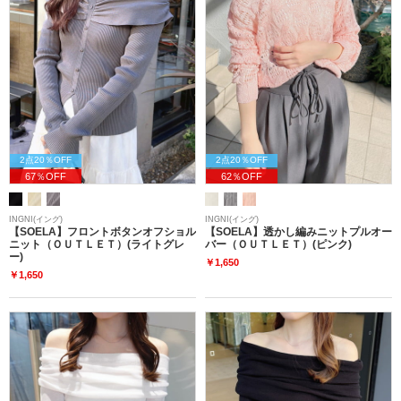
2点20％OFF
2点20％OFF
67％OFF
62％OFF
INGNI(イング)
INGNI(イング)
【SOELA】フロントボタンオフショル
【SOELA】透かし編みニットプルオー
ニット（ＯＵＴＬＥＴ）(ライトグレ
バー（ＯＵＴＬＥＴ）(ピンク)
ー)
￥1,650
￥1,650