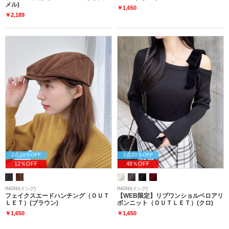
メル)
￥1,650
￥2,189
2点20％OFF
2点20％OFF
12％OFF
48％OFF
INGNI(イング)
INGNI(イング)
フェイクスエードハンチング（ＯＵＴ
【WEB限定】リブワンショルベロアリ
ＬＥＴ）(ブラウン)
ボンニット（ＯＵＴＬＥＴ）(クロ)
￥1,650
￥1,650