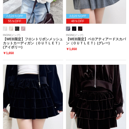
2点20％OFF
2点20％OFF
55％OFF
48％OFF
INGNI(イング)
INGNI(イング)
【WEB限定】フロントリボンメッシュ
【WEB限定】ベロアティアードスカパ
カットカーディガン（ＯＵＴＬＥＴ）
ン（ＯＵＴＬＥＴ）(グレー)
(アイボリー)
￥1,650
￥1,650