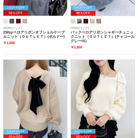
2点20％OFF
2点20％OFF
50％OFF
48％OFF
INGNI(イング)
INGNI(イング)
2Wayベロアリボンオフショルケーブ
バックベロアリボンシャギーチュニッ
ルニット（ＯＵＴＬＥＴ）(ボルドー)
クニット（ＯＵＴＬＥＴ）(チャコール
グレー/A)
￥1,650
￥1,650
2点20％OFF
2点20％OFF
48％OFF
50％OFF