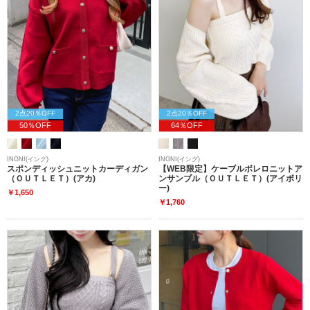
2点20％OFF
2点20％OFF
50％OFF
64％OFF
INGNI(イング)
INGNI(イング)
スポンディッシュニットカーディガン
【WEB限定】ケーブルボレロニットア
（ＯＵＴＬＥＴ）(アカ)
ンサンブル（ＯＵＴＬＥＴ）(アイボリ
ー)
￥1,650
￥1,760