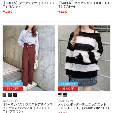
【SOELA】タックシャツ（ＯＵＴＬＥ
【SOELA】タックシャツ（ＯＵＴＬＥ
Ｔ）(ピンク)
Ｔ）(ブルー)
￥1,980
￥1,980
2点20％OFF
2点20％OFF
58％OFF
48％OFF
INGNI(イング)
INGNI(イング)
【S～Mサイズ】ウエストデザインワ
メッシュボーダーチュニックニット
イドデニムパンツ／B（ＯＵＴＬＥ
（ＯＵＴＬＥＴ）(クロ/オフホワイト)
Ｔ）(ブラウン)
￥1,650