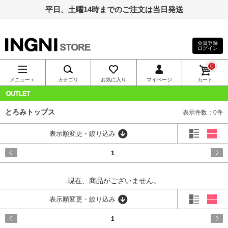
平日、土曜14時までのご注文は当日発送
会員登録
ログイン
INGNI（イン
0
グ）公式通
メニュー＋
カテゴリ
お気に入り
マイページ
カート
販｜INGNI
OUTLET
とろみトップス
表示件数：0件
STORE
表示順変更・絞り込み
1
現在、商品がございません。
表示順変更・絞り込み
1