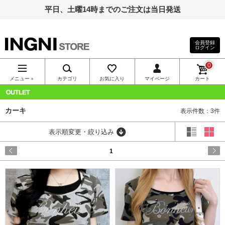
平日、土曜14時までのご注文は当日発送
会員登録
ログイン
INGNI（イン
0
グ）公式通
メニュー＋
カテゴリ
お気に入り
マイページ
カート
販｜INGNI
OUTLET
カーキ
表示件数：3件
STORE
表示順変更・絞り込み
1