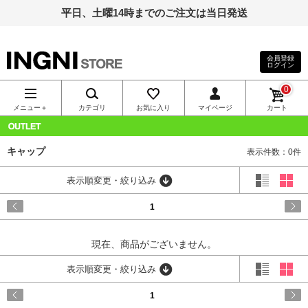
平日、土曜14時までのご注文は当日発送
会員登録
ログイン
INGNI（イン
0
グ）公式通
メニュー＋
カテゴリ
お気に入り
マイページ
カート
販｜INGNI
OUTLET
キャップ
表示件数：0件
STORE
表示順変更・絞り込み
1
現在、商品がございません。
表示順変更・絞り込み
1