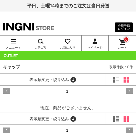
平日、土曜14時までのご注文は当日発送
会員登録
ログイン
INGNI（イン
0
グ）公式通
メニュー＋
カテゴリ
お気に入り
マイページ
カート
販｜INGNI
OUTLET
キャップ
表示件数：0件
STORE
表示順変更・絞り込み
1
現在、商品がございません。
表示順変更・絞り込み
1