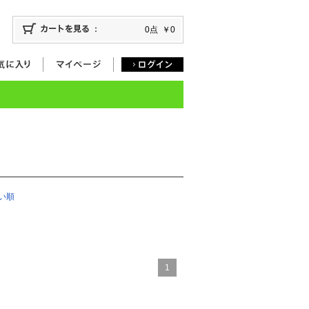
0点
￥0
い順
1