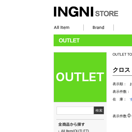
OUTLET T
クロス
表示順：
表示件数：
在 庫：
0
表示件数
All Item(OUTLET)