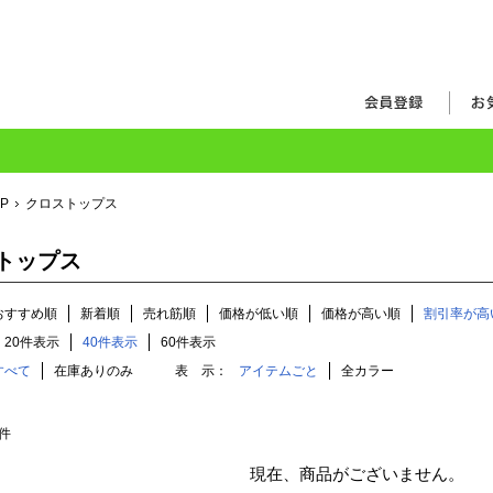
OP
クロストップス
トップス
おすすめ順
新着順
売れ筋順
価格が低い順
価格が高い順
割引率が高
20件表示
40件表示
60件表示
すべて
在庫ありのみ
表 示：
アイテムごと
全カラー
件
現在、商品がございません。