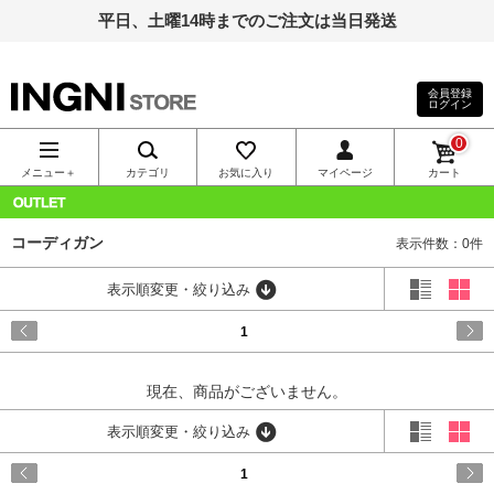
平日、土曜14時までのご注文は当日発送
会員登録
ログイン
INGNI（イン
0
グ）公式通
メニュー＋
カテゴリ
お気に入り
マイページ
カート
販｜INGNI
OUTLET
コーディガン
表示件数：0件
STORE
表示順変更・絞り込み
1
現在、商品がございません。
表示順変更・絞り込み
1