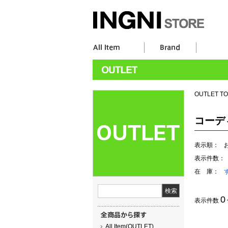
OUTLET T
コーデ
表示順：
表示件数：
在 庫：
0
表示件数
All Item(OUTLET)