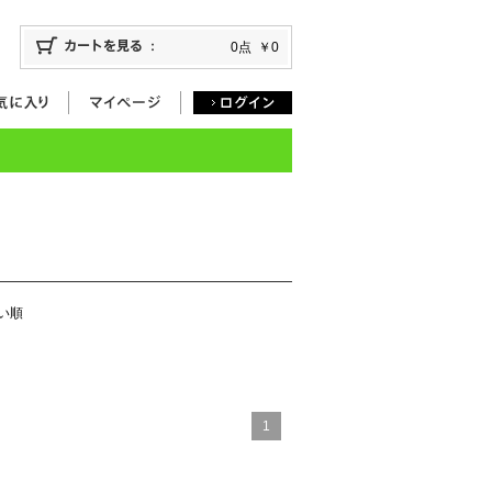
0点
￥0
い順
1