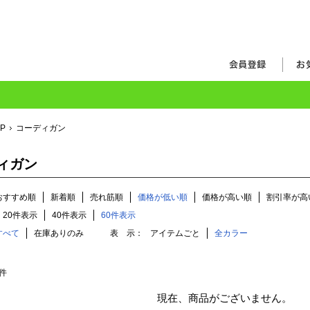
OP
コーディガン
ィガン
おすすめ順
新着順
売れ筋順
価格が低い順
価格が高い順
割引率が高
20件表示
40件表示
60件表示
すべて
在庫ありのみ
表 示：
アイテムごと
全カラー
件
現在、商品がございません。