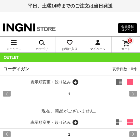
平日、土曜14時までのご注文は当日発送
会員登録
ログイン
INGNI（イン
0
グ）公式通
メニュー＋
カテゴリ
お気に入り
マイページ
カート
販｜INGNI
OUTLET
コーディガン
表示件数：0件
STORE
表示順変更・絞り込み
1
現在、商品がございません。
表示順変更・絞り込み
1