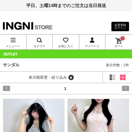
平日、土曜14時までのご注文は当日発送
会員登録
ログイン
INGNI（イン
0
グ）公式通
メニュー＋
カテゴリ
お気に入り
マイページ
カート
販｜INGNI
OUTLET
サンダル
表示件数：2件
STORE
表示順変更・絞り込み
1