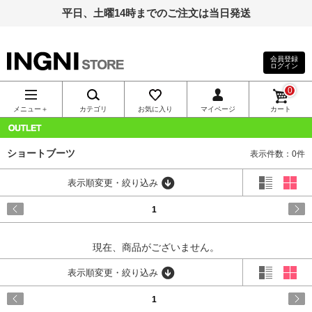
平日、土曜14時までのご注文は当日発送
会員登録
ログイン
INGNI（イン
0
グ）公式通
メニュー＋
カテゴリ
お気に入り
マイページ
カート
販｜INGNI
OUTLET
ショートブーツ
表示件数：0件
STORE
表示順変更・絞り込み
1
現在、商品がございません。
表示順変更・絞り込み
1