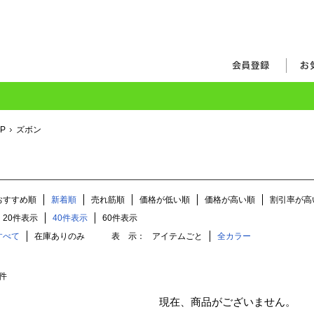
OP
ズボン
おすすめ順
新着順
売れ筋順
価格が低い順
価格が高い順
割引率が高
20件表示
40件表示
60件表示
すべて
在庫ありのみ
表 示：
アイテムごと
全カラー
件
現在、商品がございません。