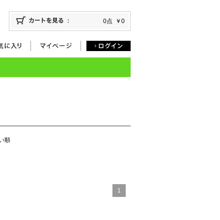
0点
￥0
い順
1