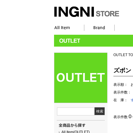
OUTLET T
ズボン
表示順：
表示件数：
在 庫：
0
表示件数
All Item(OUTLET)