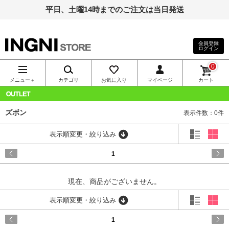
平日、土曜14時までのご注文は当日発送
会員登録
ログイン
INGNI（イン
0
グ）公式通
メニュー＋
カテゴリ
お気に入り
マイページ
カート
販｜INGNI
OUTLET
ズボン
表示件数：0件
STORE
表示順変更・絞り込み
1
現在、商品がございません。
表示順変更・絞り込み
1