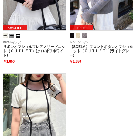
58％OFF
67％OFF
INGNI(イング)
INGNI(イング)
リボンオフショルフレアスリーブニッ
【SOELA】フロントボタンオフショル
ト（ＯＵＴＬＥＴ）(クロ/オフホワイ
ニット（ＯＵＴＬＥＴ）(ライトグレ
ト)
ー)
￥1,650
￥1,650