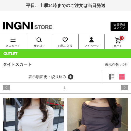
平日、土曜14時までのご注文は当日発送
会員登録
ログイン
INGNI（イン
0
グ）公式通
メニュー＋
カテゴリ
お気に入り
マイページ
カート
販｜INGNI
OUTLET
タイトスカート
表示件数：5件
STORE
表示順変更・絞り込み
1