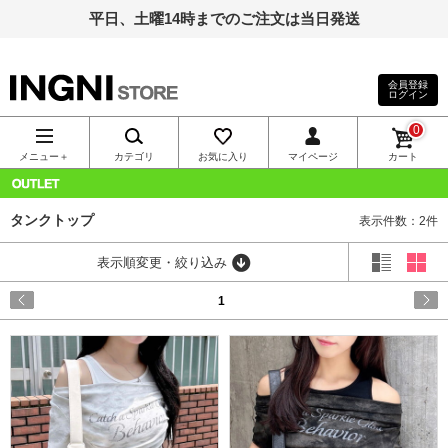
平日、土曜14時までのご注文は当日発送
会員登録
ログイン
INGNI（イン
0
グ）公式通
メニュー＋
カテゴリ
お気に入り
マイページ
カート
販｜INGNI
OUTLET
タンクトップ
表示件数：2件
STORE
表示順変更・絞り込み
1