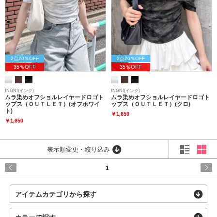
2点20％OFF
2点20％OFF
35％OFF
35％OFF
INGNI(イング)
INGNI(イング)
ムラ染めオフショルレイヤードロゴト
ムラ染めオフショルレイヤードロゴト
ップス（ＯＵＴＬＥＴ）(オフホワイ
ップス（ＯＵＴＬＥＴ）(クロ)
ト)
￥1,650
￥1,650
表示順変更・絞り込み
1
アイテムカテゴリから探す