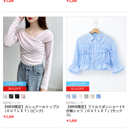
￥2,200
￥2,200
2点20％OFF
2点20％OFF
39％OFF
62％OFF
INGNI(イング)
INGNI(イング)
【WEB限定】カシュクールトップス
【WEB限定】フリルリボンショート5
（ＯＵＴＬＥＴ）(ピンク)
分袖シャツ（ＯＵＴＬＥＴ）(サック
ス)
￥2,200
￥1,650