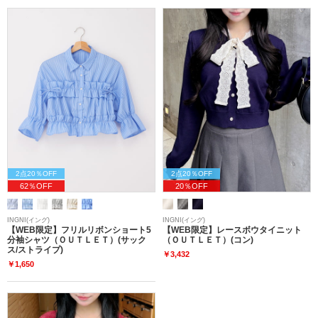
2点20％OFF
2点20％OFF
62％OFF
20％OFF
INGNI(イング)
INGNI(イング)
【WEB限定】フリルリボンショート5
【WEB限定】レースボウタイニット
分袖シャツ（ＯＵＴＬＥＴ）(サック
（ＯＵＴＬＥＴ）(コン)
ス/ストライプ)
￥3,432
￥1,650