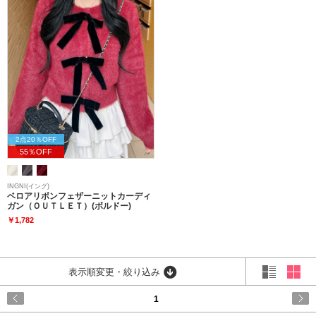
2点20％OFF
55％OFF
INGNI(イング)
ベロアリボンフェザーニットカーディ
ガン（ＯＵＴＬＥＴ）(ボルドー)
￥1,782
表示順変更・絞り込み
1