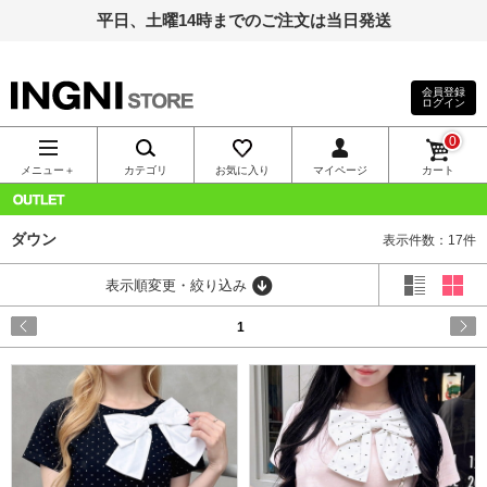
平日、土曜14時までのご注文は当日発送
会員登録
ログイン
INGNI（イン
0
グ）公式通
メニュー＋
カテゴリ
お気に入り
マイページ
カート
販｜INGNI
OUTLET
ダウン
表示件数：17件
STORE
表示順変更・絞り込み
1