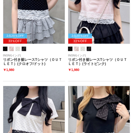
2点20％OFF
2点20％OFF
33％OFF
33％OFF
INGNI(イング)
INGNI(イング)
リボン付き裾レースTシャツ（ＯＵＴ
リボン付き裾レースTシャツ（ＯＵＴ
ＬＥＴ）(クロオフ/ドット)
ＬＥＴ）(ライトピンク)
￥1,980
￥1,980