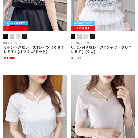
2点20％OFF
2点20％OFF
33％OFF
33％OFF
INGNI(イング)
INGNI(イング)
リボン付き裾レースTシャツ（ＯＵＴ
リボン付き裾レースTシャツ（ＯＵＴ
ＬＥＴ）(オフクロ/ドット)
ＬＥＴ）(クロ)
￥1,980
￥1,980