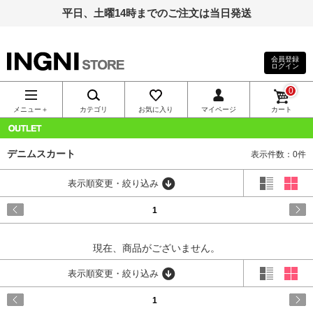
平日、土曜14時までのご注文は当日発送
会員登録
ログイン
INGNI（イン
0
グ）公式通
メニュー＋
カテゴリ
お気に入り
マイページ
カート
販｜INGNI
OUTLET
デニムスカート
表示件数：0件
STORE
表示順変更・絞り込み
1
現在、商品がございません。
表示順変更・絞り込み
1