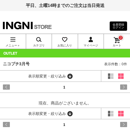
平日、土曜14時までのご注文は当日発送
会員登録
ログイン
INGNI（イン
0
グ）公式通
メニュー＋
カテゴリ
お気に入り
マイページ
カート
販｜INGNI
OUTLET
ニコプチ3月号
表示件数：0件
STORE
表示順変更・絞り込み
1
現在、商品がございません。
表示順変更・絞り込み
1