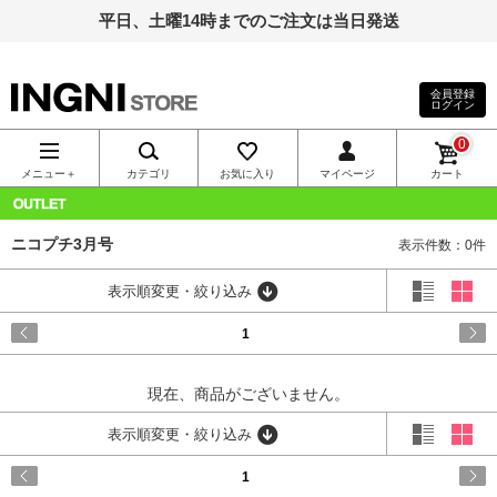
平日、土曜14時までのご注文は当日発送
会員登録
ログイン
INGNI（イン
0
グ）公式通
メニュー＋
カテゴリ
お気に入り
マイページ
カート
販｜INGNI
OUTLET
ニコプチ3月号
表示件数：0件
STORE
表示順変更・絞り込み
1
現在、商品がございません。
表示順変更・絞り込み
1