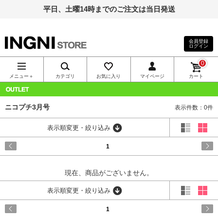
平日、土曜14時までのご注文は当日発送
会員登録
ログイン
INGNI（イン
0
グ）公式通
メニュー＋
カテゴリ
お気に入り
マイページ
カート
販｜INGNI
OUTLET
ニコプチ3月号
表示件数：0件
STORE
表示順変更・絞り込み
1
現在、商品がございません。
表示順変更・絞り込み
1