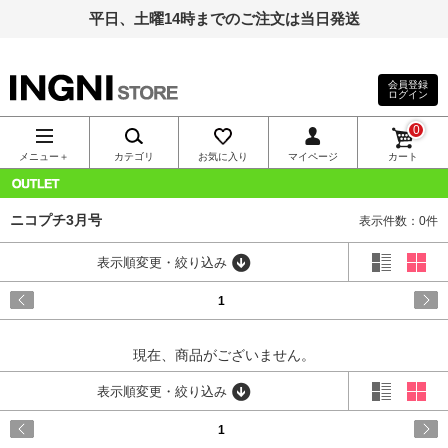
平日、土曜14時までのご注文は当日発送
会員登録
ログイン
INGNI（イン
0
グ）公式通
メニュー＋
カテゴリ
お気に入り
マイページ
カート
販｜INGNI
OUTLET
ニコプチ3月号
表示件数：0件
STORE
表示順変更・絞り込み
1
現在、商品がございません。
表示順変更・絞り込み
1