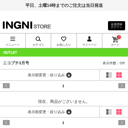
平日、土曜14時までのご注文は当日発送
会員登録
ログイン
INGNI（イン
0
グ）公式通
メニュー＋
カテゴリ
お気に入り
マイページ
カート
販｜INGNI
OUTLET
ニコプチ3月号
表示件数：0件
STORE
表示順変更・絞り込み
1
現在、商品がございません。
表示順変更・絞り込み
1