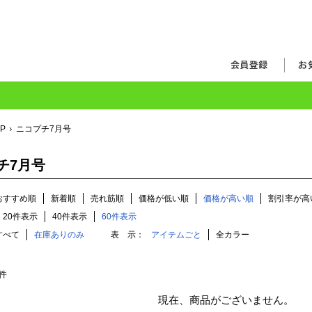
OP
ニコプチ7月号
チ7月号
おすすめ順
新着順
売れ筋順
価格が低い順
価格が高い順
割引率が高
20件表示
40件表示
60件表示
すべて
在庫ありのみ
表 示：
アイテムごと
全カラー
件
現在、商品がございません。