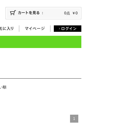
0点
￥0
い順
1