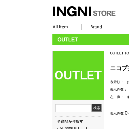
OUTLET T
ニコプ
表示順：
表示件数：
在 庫：
0
表示件数
All Item(OUTLET)