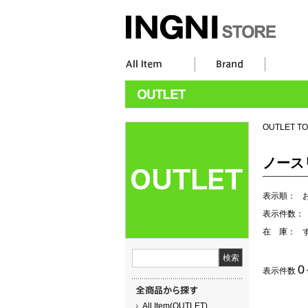
OUTLET T
ノース
表示順：
表示件数：
在 庫：
0
表示件数
All Item(OUTLET)