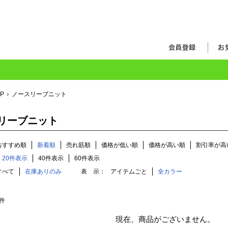
OP
ノースリーブニット
リーブニット
おすすめ順
新着順
売れ筋順
価格が低い順
価格が高い順
割引率が高
20件表示
40件表示
60件表示
すべて
在庫ありのみ
表 示：
アイテムごと
全カラー
件
現在、商品がございません。