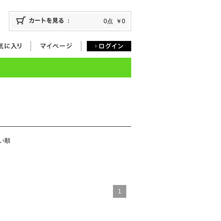
0点
￥0
い順
1