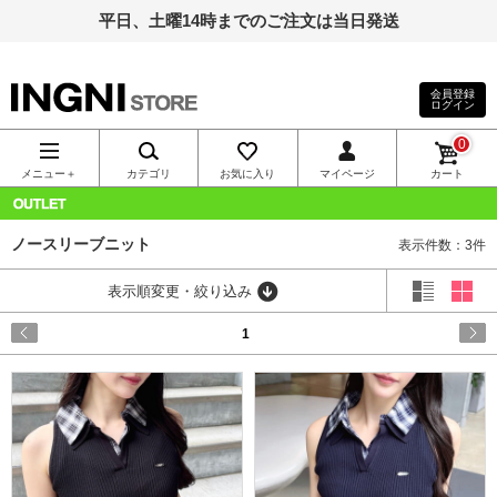
平日、土曜14時までのご注文は当日発送
会員登録
ログイン
INGNI（イン
0
グ）公式通
メニュー＋
カテゴリ
お気に入り
マイページ
カート
販｜INGNI
OUTLET
ノースリーブニット
表示件数：3件
STORE
表示順変更・絞り込み
1