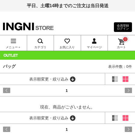
平日、土曜14時までのご注文は当日発送
会員登録
ログイン
INGNI（イン
0
グ）公式通
メニュー＋
カテゴリ
お気に入り
マイページ
カート
販｜INGNI
OUTLET
バッグ
表示件数：0件
STORE
表示順変更・絞り込み
1
現在、商品がございません。
表示順変更・絞り込み
1