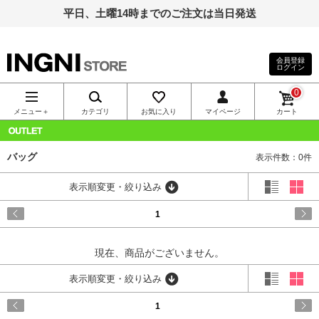
平日、土曜14時までのご注文は当日発送
会員登録
ログイン
INGNI（イン
0
グ）公式通
メニュー＋
カテゴリ
お気に入り
マイページ
カート
販｜INGNI
OUTLET
バッグ
表示件数：0件
STORE
表示順変更・絞り込み
1
現在、商品がございません。
表示順変更・絞り込み
1