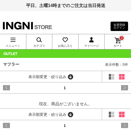
平日、土曜14時までのご注文は当日発送
会員登録
ログイン
INGNI（イン
0
グ）公式通
メニュー＋
カテゴリ
お気に入り
マイページ
カート
販｜INGNI
OUTLET
マフラー
表示件数：0件
STORE
表示順変更・絞り込み
1
現在、商品がございません。
表示順変更・絞り込み
1